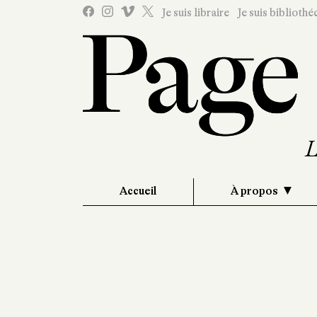
Je suis libraire
Je suis bibliothé
Accueil
À propos