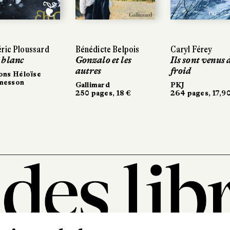
ric Ploussard
Bénédicte Belpois
Caryl Férey
 blanc
Gonzalo et les
Ils sont venus 
autres
froid
ons Héloïse
messon
Gallimard
PKJ
250 pages, 18 €
264 pages, 17,9