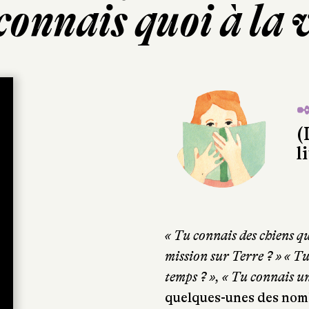
connais quoi à la v
✒
(
l
« Tu connais des chiens qu
mission sur Terre ? » « T
temps ? », « Tu connais une
quelques-unes des nomb