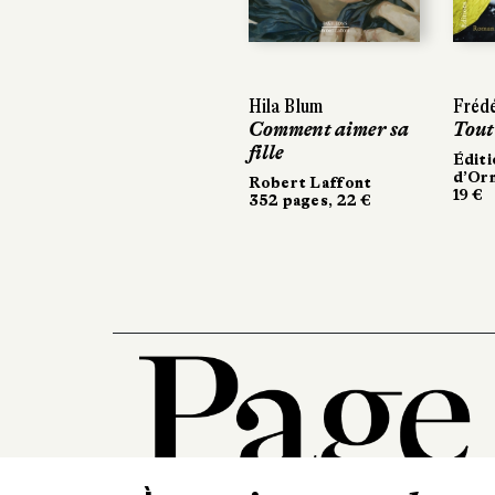
Previous
Hila Blum
Frédé
Comment aimer sa
Tout
fille
Éditi
d’Or
Robert Laffont
19 €
352 pages, 22 €