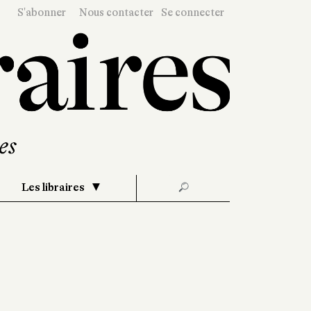
S'abonner
Nous contacter
Se connecter
Les libraires
🔎