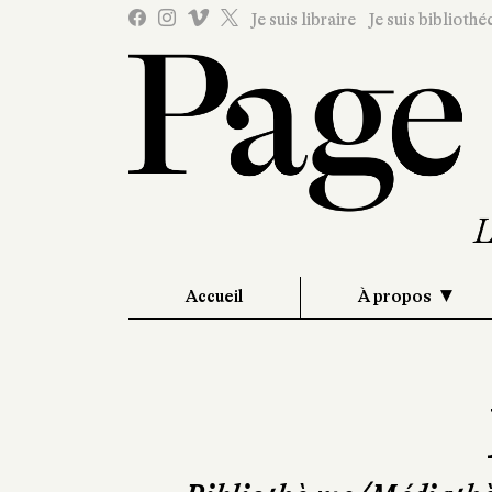
Je suis libraire
Je suis bibliothé
Accueil
À propos