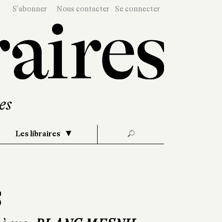
S'abonner
Nous contacter
Se connecter
Les libraires
🔎
s