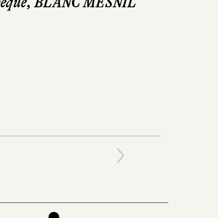
athèque, BLANC MESNIL
Next