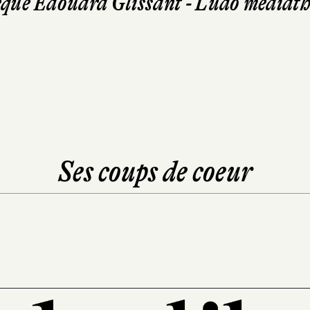
èque Edouard Glissant - Ludo medi
Ses coups de coeur