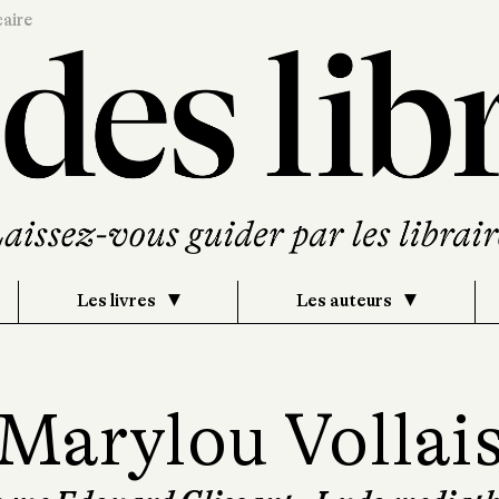
caire
Les livres
Les auteurs
Marylou Vollai