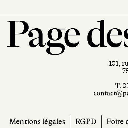
101, r
7
T. 0
contact@pa
Mentions légales
RGPD
Foire 