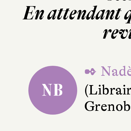
En attendant q
rev
✒ Nadè
NB
(Librai
Grenob