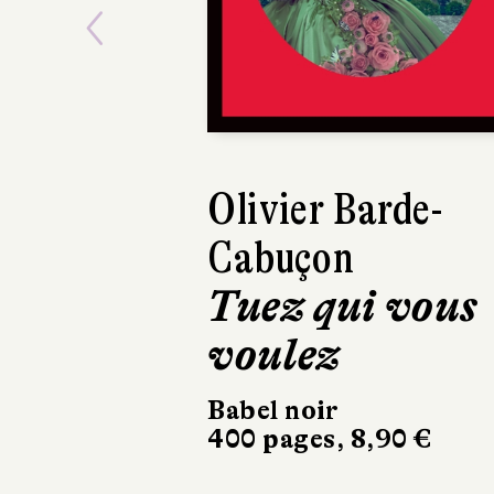
Previous
Pierre Pelot
Elle qui ne sai
pas dire je
Éditions Héloïse
d’Ormesson
301 pages, 19 €