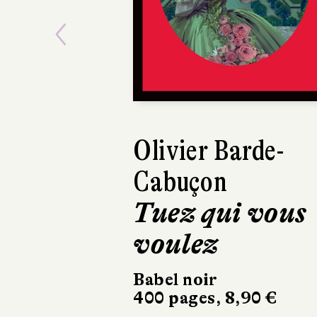
Previous
Olivier Barde-
Pierre 
Cabuçon
Elle q
Tuez qui vous
pas di
voulez
Éditions 
d’Ormes
Babel noir
301 pages
400 pages, 8,90 €