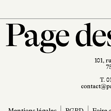
101, r
7
T. 0
contact@pa
Mentions légales
RGPD
Foire 