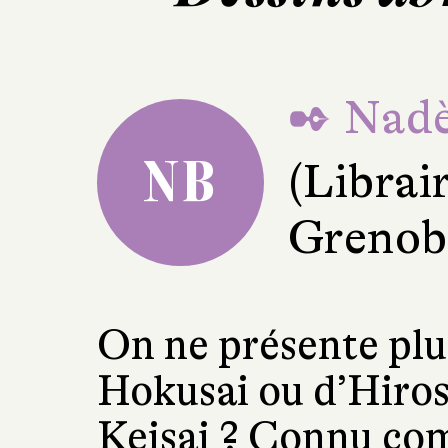
✒ Nadè
NB
(Librai
Grenob
On ne présente plu
Hokusai ou d’Hiros
Keisai ? Connu com