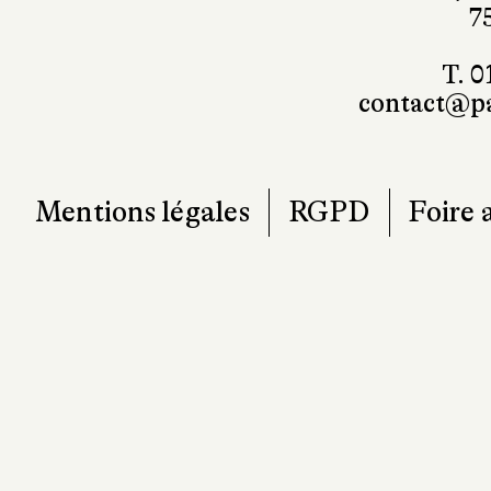
101, r
7
T. 0
contact@pa
Mentions légales
RGPD
Foire 