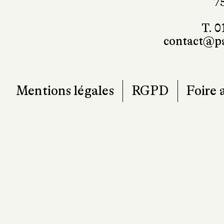
101, r
7
T. 0
contact@pa
Mentions légales
RGPD
Foire 