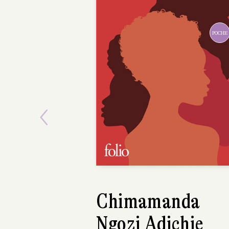
Previous
TANIZAKI
Jun'ichirô