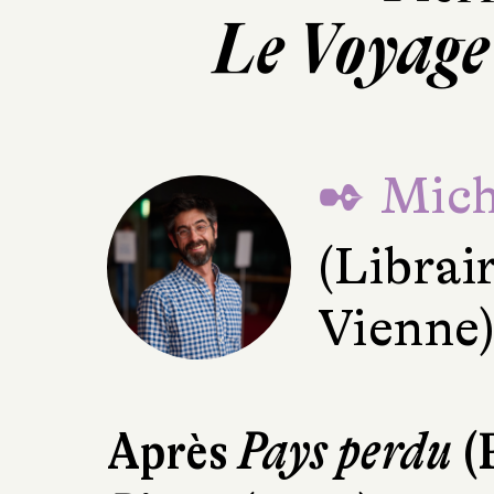
Le Voyage
✒ Mich
(Librai
Vienne
Après
Pays perdu
(