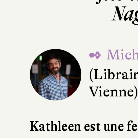
Nag
✒ Mich
(Librai
Vienne
Kathleen est une f