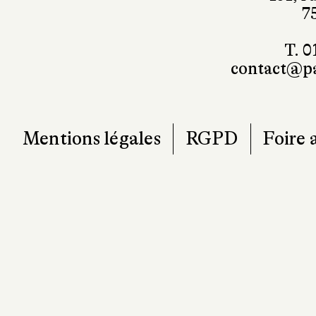
101, r
7
T. 0
contact@pa
Mentions légales
RGPD
Foire 