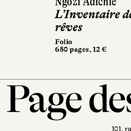
Jun'ichirô
Paix dans les
cuisines
Éditions Picquier
238 pages, 21 €