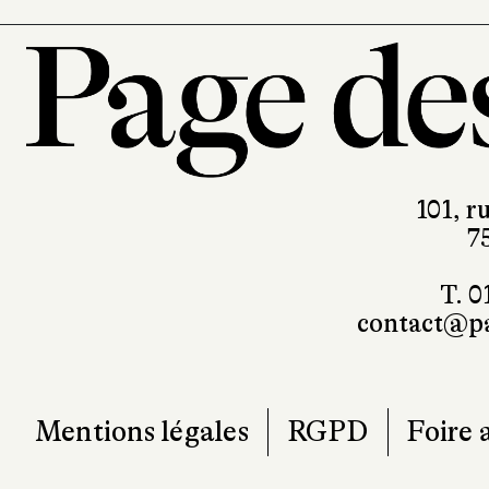
101, r
7
T. 0
contact@pa
Mentions légales
RGPD
Foire 