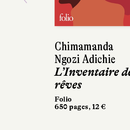
Previous
TANIZAKI
Jun'ichirô
Paix dans les
cuisines
Éditions Picquier
238 pages, 21 €