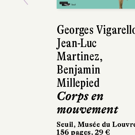
Juli Zeh
Corpus Delicti
Babel
256 pages, 7,80 €