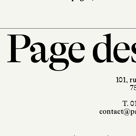
101, r
7
T. 0
contact@pa
Mentions légales
RGPD
Foire 