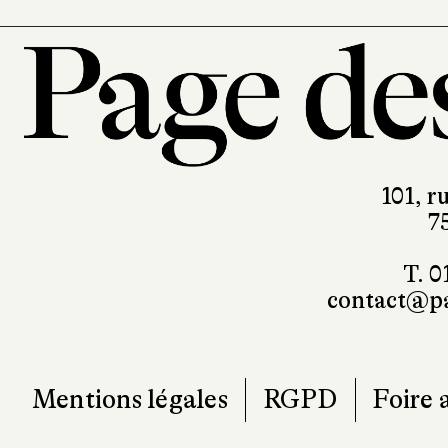
101, r
7
T. 0
contact@pa
Mentions légales
RGPD
Foire 