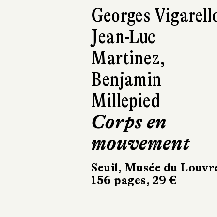
Juli Zeh
Corpus Delicti
Babel
256 pages, 7,80 €