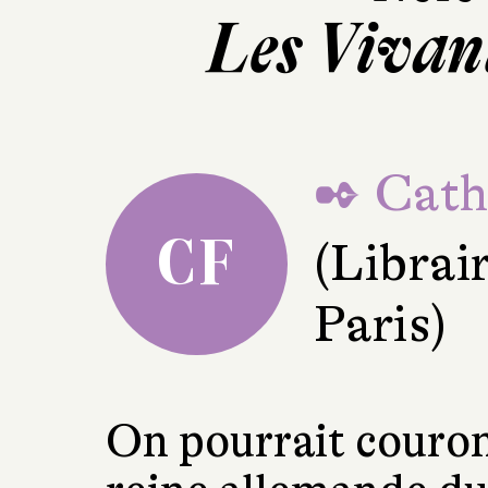
Les Vivant
✒ Cathe
CF
(Librai
Paris)
On pourrait couro