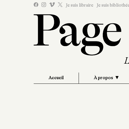
Je suis libraire
Je suis bibliothé
Accueil
À propos