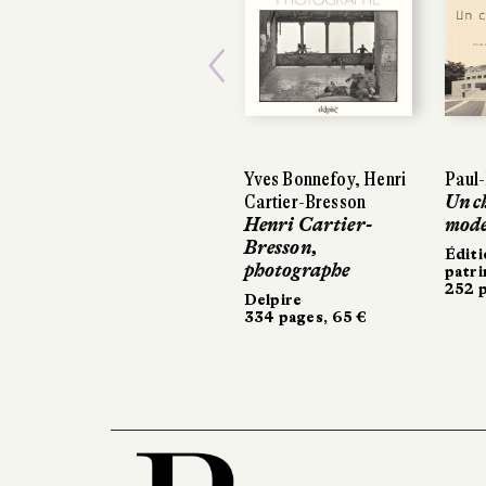
Previous
Yves Bonnefoy, Henri
Paul
Cartier-Bresson
Un c
Henri Cartier-
mode
Bresson,
Éditi
photographe
patr
252 p
Delpire
334 pages, 65 €