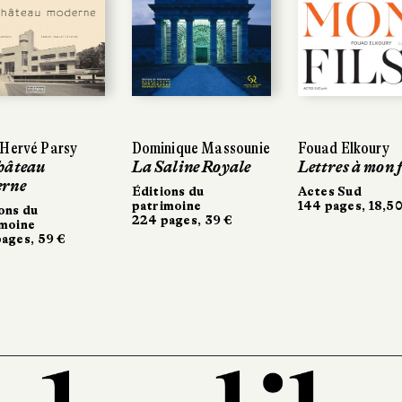
-Hervé Parsy
Dominique Massounie
Fouad Elkoury
hâteau
La Saline Royale
Lettres à mon f
rne
Éditions du
Actes Sud
patrimoine
144 pages, 18,50
ons du
224 pages, 39 €
imoine
ages, 59 €