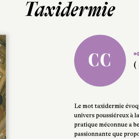
Taxidermie
✒
CC
( 
Le mot taxidermie évoq
univers poussiéreux à l
pratique méconnue a bea
passionnante que propos