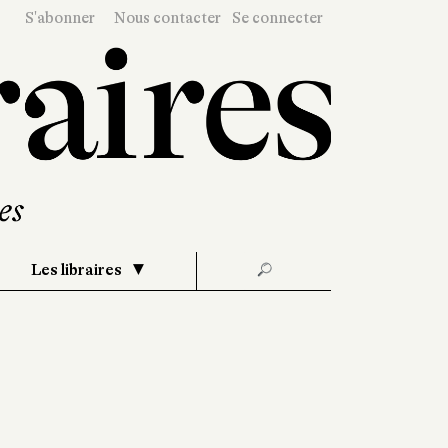
S'abonner
Nous contacter
Se connecter
Les libraires
🔎