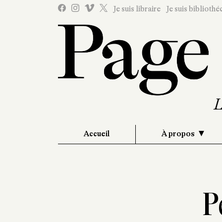
Je suis libraire
Je suis bibliothé
Accueil
À propos
P