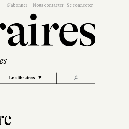
S'abonner
Nous contacter
Se connecter
Les libraires
🔎
re