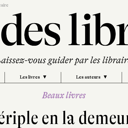
caire
Les livres
Les auteurs
Beaux livres
ériple en la demeu