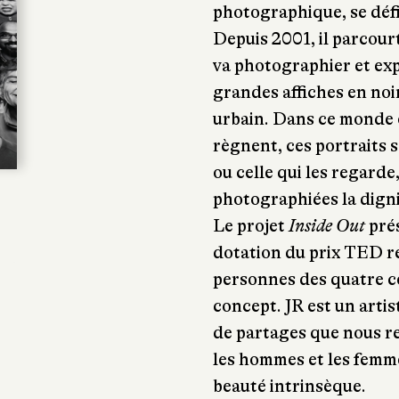
photographique, se défi
Depuis 2001, il parcour
va photographier et exp
grandes affiches en noir
urbain. Dans ce monde où
règnent, ces portraits 
ou celle qui les regard
photographiées la dignit
Le projet
Inside Out
prés
dotation du prix TED re
personnes des quatre c
concept. JR est un artis
de partages que nous r
les hommes et les femme
beauté intrinsèque.