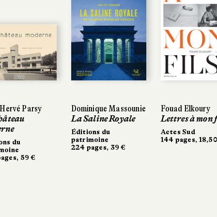
-Hervé Parsy
Dominique Massounie
Fouad Elkoury
hâteau
La Saline Royale
Lettres à mon f
rne
Éditions du
Actes Sud
patrimoine
144 pages, 18,50
ons du
224 pages, 39 €
imoine
ages, 59 €