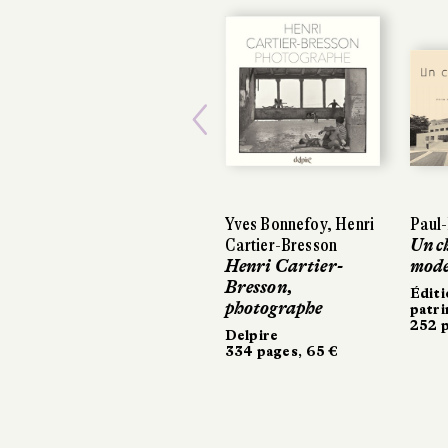
Previous
Yves Bonnefoy, Henri
Paul
Cartier-Bresson
Un c
Henri Cartier-
mode
Bresson,
Éditi
photographe
patr
252 p
Delpire
334 pages, 65 €