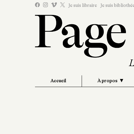
Je suis libraire
Je suis bibliothé
Accueil
À propos