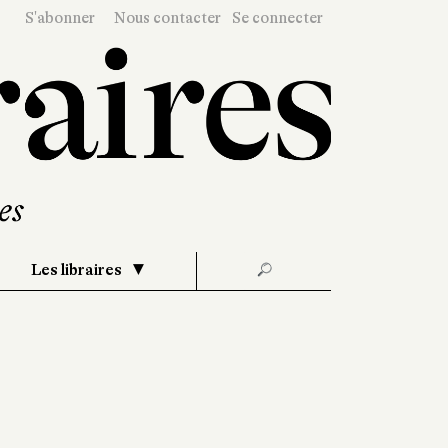
S'abonner
Nous contacter
Se connecter
Les libraires
🔎