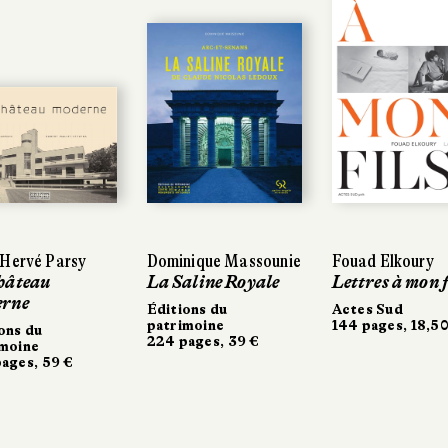
-Hervé Parsy
Dominique Massounie
Fouad Elkoury
hâteau
La Saline Royale
Lettres à mon f
rne
Éditions du
Actes Sud
patrimoine
144 pages, 18,50
ons du
224 pages, 39 €
imoine
ages, 59 €