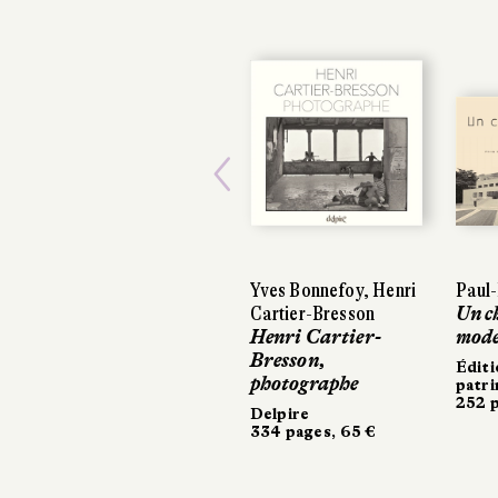
Previous
Yves Bonnefoy, Henri
Paul
Cartier-Bresson
Un c
Henri Cartier-
mode
Bresson,
Éditi
photographe
patr
252 p
Delpire
334 pages, 65 €