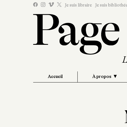
Je suis libraire
Je suis bibliothé
Accueil
À propos