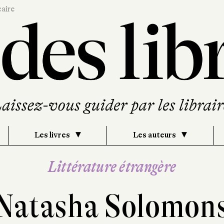
caire
Les livres
Les auteurs
Littérature étrangère
Natasha Solomon