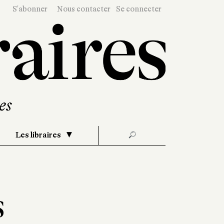
S'abonner
Nous contacter
Se connecter
Les libraires
🔎
s