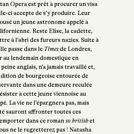
an Opera est prêt à procurer un visa
lle-ci accepte de s’y produire. Leur
épousé un jeune astronome appelé à
lifornienne. Reste Elise, la cadette,
tre à l’abri des fureurs nazies. Suite à
lle passe dans le
Times
de Londres,
ur au lendemain domestique en
peine anglais, n’a jamais travaillé et,
ndition de bourgeoise entourée de
 servante dans une demeure reculée
résister à cette jeune viennoise au
. La vie ne l’épargnera pas, mais
té sauront affronter toutes ces
s emporter dans ce roman
so british
et
ous ne le regretterez pas ! Natasha