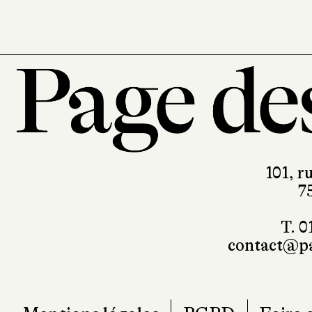
101, r
7
T. 0
contact@pa