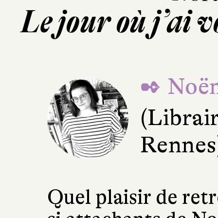
Le jour où j’ai 
✒ Noë
(Librair
Rennes
Quel plaisir de ret