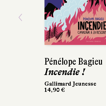
Previous
Pénélope Bagieu
Yeonju C
Incendie !
Le Gra
Voyage
Gallimard Jeunesse
14,90 €
Hélium
15,90 €