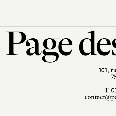
101, r
7
T. 0
contact@pa