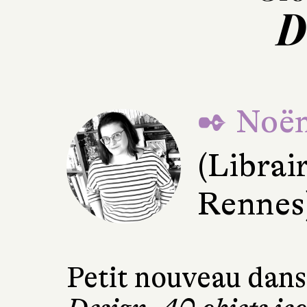
D
✒ Noë
(Librair
Rennes
Petit nouveau dans 