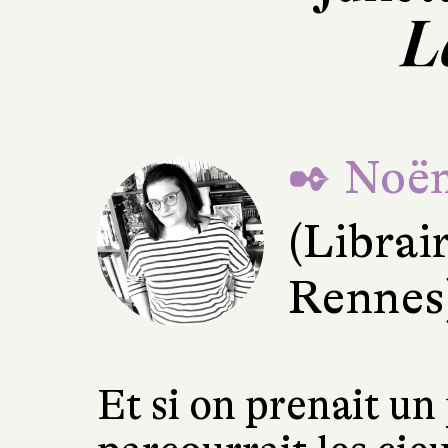
L
✒ Noë
(Librair
Rennes
Et si on prenait un