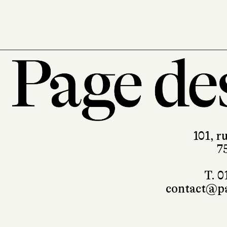
101, r
7
T. 0
contact@pa