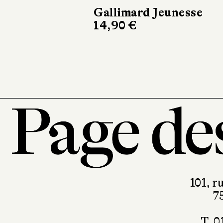
Voyage de
Gallimard Jeunesse
14,90 €
Hélium
15,90 €
101, r
7