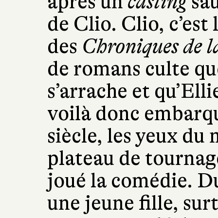
après un
casting
sau
de Clio. Clio, c’es
des
Chroniques de 
de romans culte qu
s’arrache et qu’Ell
voilà donc embarqu
siècle, les yeux du
plateau de tournage
joué la comédie. D
une jeune fille, s