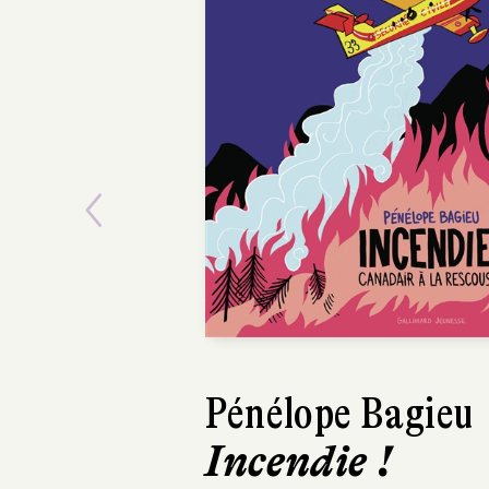
Previous
Pénélope Bagieu
Yeonju Choi
Incendie !
Le Grand