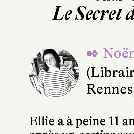
Le Secret 
✒ Noë
(Librair
Rennes
Ellie a à peine 11 a