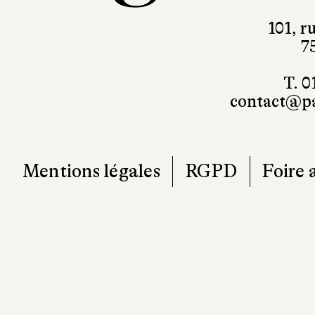
101, r
7
T. 0
contact@pa
Mentions légales
RGPD
Foire 