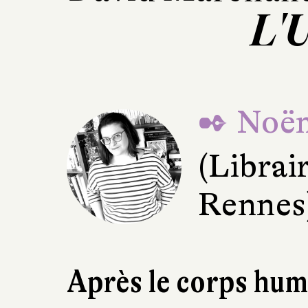
L'
✒ Noë
(Librair
Rennes
Après le corps huma