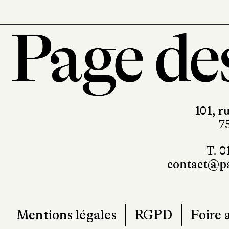
101, r
7
T. 0
contact@pa