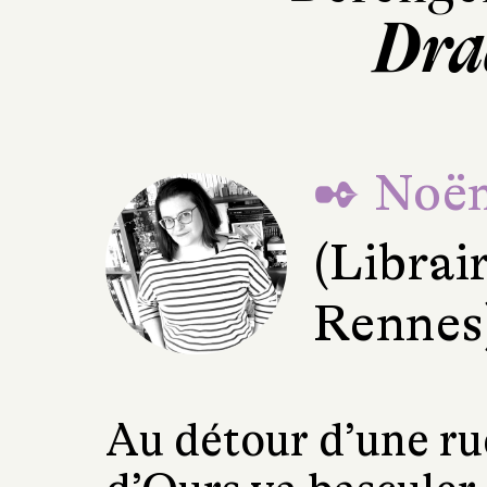
Dra
✒ Noë
(Librair
Rennes
Au détour d’une rue