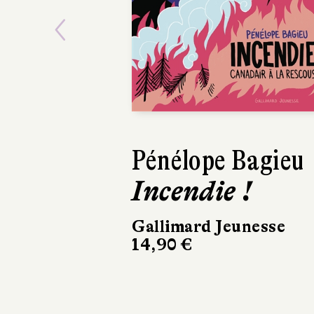
Previous
Pénélope Bagieu
Ye
Incendie !
L
V
Gallimard Jeunesse
14,90 €
Hé
15,