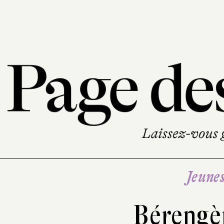
Jeune
Bérengè