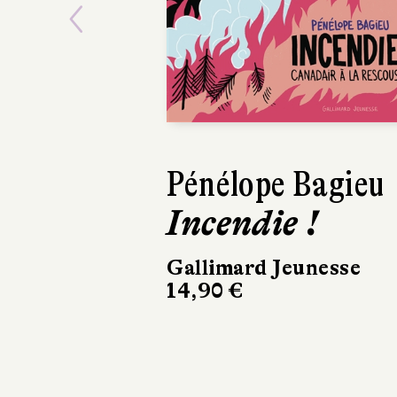
Previous
Pénélope Bagieu
Yeonju
Incendie !
Le Gr
Voyag
Gallimard Jeunesse
14,90 €
Hélium
15,90 €