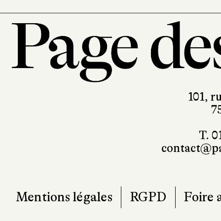
101, r
7
T. 0
contact@pa
Mentions légales
RGPD
Foire 