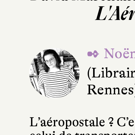
L'Aé
✒ Noë
(Librair
Rennes
L’aéropostale ? C’e