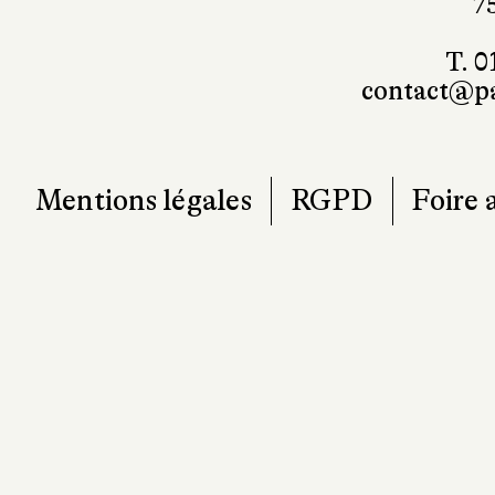
101, r
7
T. 0
contact@pa
Mentions légales
RGPD
Foire 