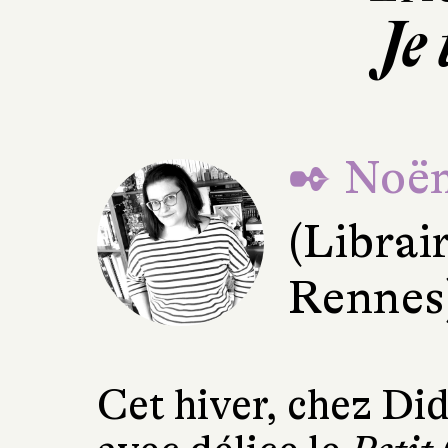
Je 
✒ Noë
(Librair
Rennes
Cet hiver, chez Did