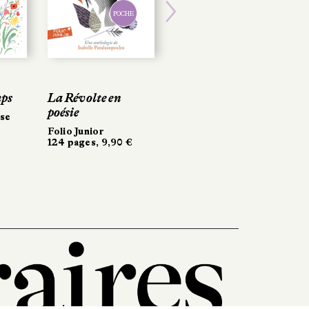
POCHE
Next
mps
La Révolte en
poésie
sse
Folio Junior
124 pages, 9,90 €