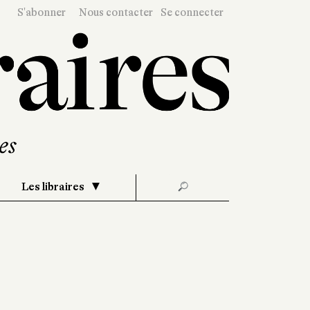
S'abonner
Nous contacter
Se connecter
Les libraires
🔎