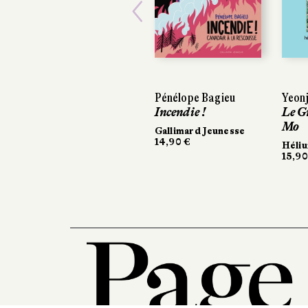
Previous
Pénélope Bagieu
Yeonj
Incendie !
Le G
Mo
Gallimard Jeunesse
14,90 €
Héli
15,90