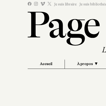
Je suis libraire
Je suis bibliothé
Accueil
À propos