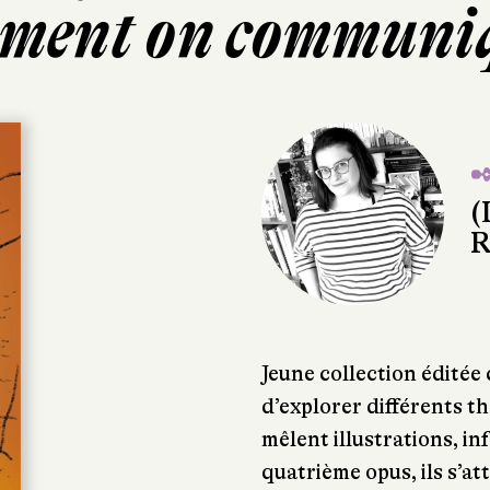
ment on communiq
✒
(
R
Jeune collection éditée
d’explorer différents 
mêlent illustrations, in
quatrième opus, ils s’at