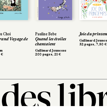
u Choi
Pauline Bebe
Joie du printe
rand Voyage de
Quand les étoiles
Gallimard Jeune
chantaient
32 pages, 7,50 €
um
Gallimard Jeunesse
 €
200 pages, 21 €