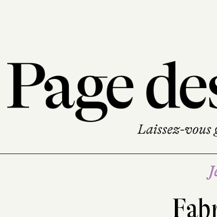
J
Fabr