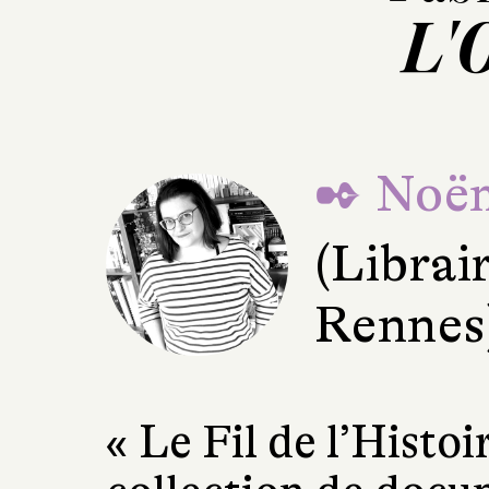
L'
✒ Noë
(Librair
Rennes
« Le Fil de l’Histoir