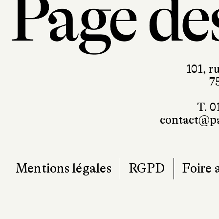
101, r
7
T. 0
contact@pa
Mentions légales
RGPD
Foire 