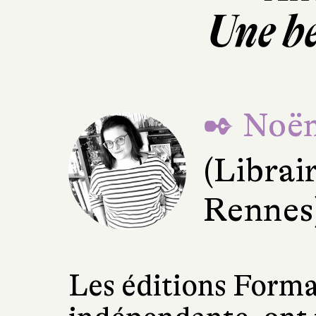
Une be
✒ Noë
(Librair
Rennes
Les éditions Forma