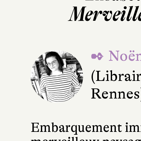
Merveill
✒ Noë
(Librair
Rennes
Embarquement imm