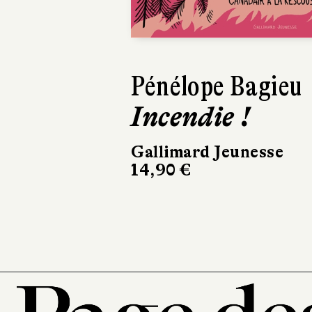
Pénélope Bagieu
Yeonju Choi
Incendie !
Le Grand
Voyage de M
Gallimard Jeunesse
14,90 €
Hélium
15,90 €