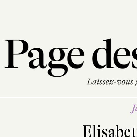
J
Elisabe