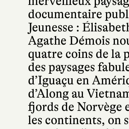
merveilleux paysag
documentaire publi
Jeunesse : Élisabe
Agathe Démois no
quatre coins de la 
des paysages fabul
d’Iguaçu en Amériq
d’Along au Vietnam
fjords de Norvège 
les continents, on 