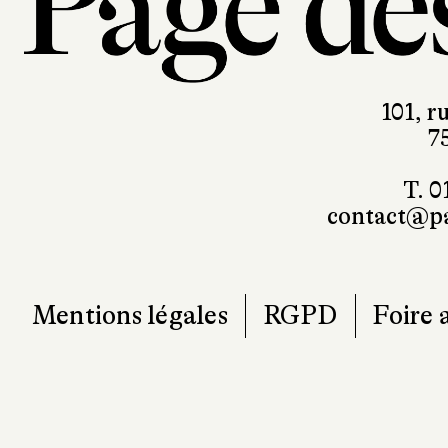
101, r
7
T. 0
contact@pa
Mentions légales
RGPD
Foire 