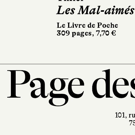
Les Mal-aimés
Le Livre de Poche
480 pages, 8,40 €
Le Livre de Poche
309 pages, 7,70 €
101, r
7