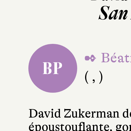
San
✒ Béat
BP
( , )
David Zukerman dé
époustouflante, go