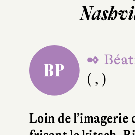
Nashvi
✒ Béat
BP
( , )
Loin de l’imagerie 