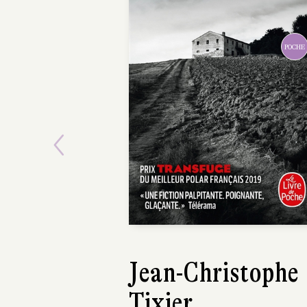
POCHE
Previous
Jean-Christophe
Davi
Tixier
San