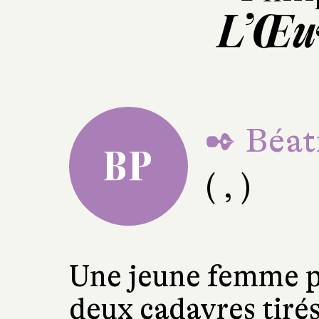
L’Œuv
✒ Béat
BP
( , )
Une jeune femme pr
deux cadavres tirés