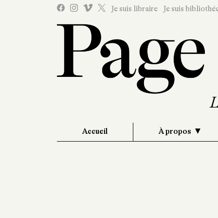
Je suis libraire
Je suis bibliothé
Accueil
À propos