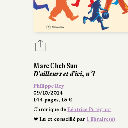
Marc Cheb Sun
D’ailleurs et d’ici, n°1
Philippe Rey
09/10/2014
144 pages, 15 €
Chronique de
Béatrice Putégnat
❤ Lu et conseillé par
1 libraire(s)