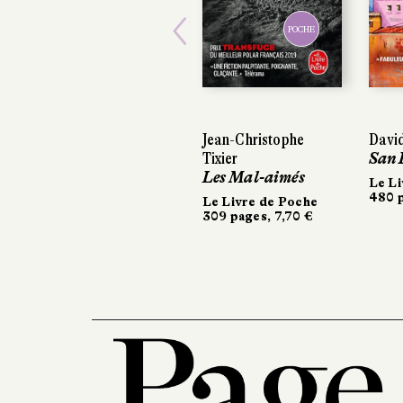
POCHE
Previous
Jean-Christophe
Davi
Tixier
San 
Les Mal-aimés
Le Li
480 p
Le Livre de Poche
309 pages, 7,70 €