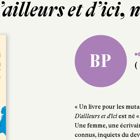
ailleurs et d’ici, 
✒
BP
( 
« Un livre pour les muta
D’ailleurs et d’ici
est né «
Une femme, une écrivain
connus, inquiets du deve