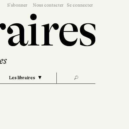
S'abonner
Nous contacter
Se connecter
Les libraires
🔎