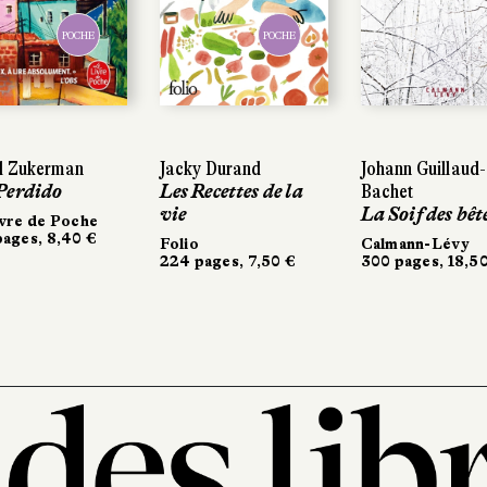
POCHE
POCHE
d Zukerman
Jacky Durand
Johann Guillaud-
Perdido
Les Recettes de la
Bachet
vie
La Soif des bêt
vre de Poche
ages, 8,40 €
Folio
Calmann-Lévy
224 pages, 7,50 €
300 pages, 18,5