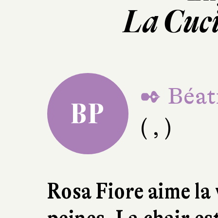
La Cuc
✒ Béat
BP
( , )
Rosa Fiore aime la 