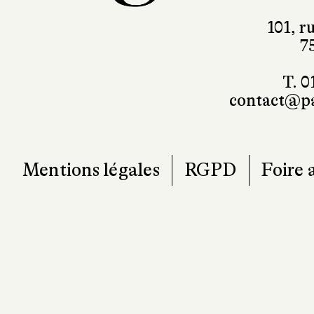
101, r
7
T. 0
contact@pa
Mentions légales
RGPD
Foire 