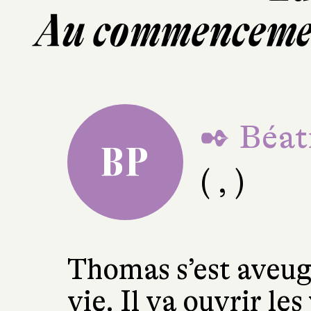
Au commencemen
✒ Béat
BP
( , )
Thomas s’est aveugl
vie. Il va ouvrir les