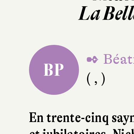
La Bel
✒ Béat
BP
( , )
En trente-cinq sa