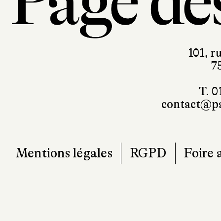
101, r
7
T. 0
contact@pa
Mentions légales
RGPD
Foire 