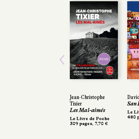
POCHE
Previous
Jean-Christophe
David
David
Tixier
San P
San P
Les Mal-aimés
Le Liv
Le Liv
480 pa
480 pa
Le Livre de Poche
309 pages, 7,70 €