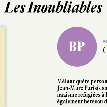
Les Inoubliables
✒
BP
( 
Mêlant quête personn
Jean-Marc Parisis sor
nazisme réfugiées à 
également berceau de