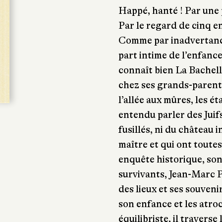
Happé, hanté ! Par une
Par le regard de cinq en
Comme par inadvertance
part intime de l’enfance
connaît bien La Bachelle
chez ses grands-parents
l’allée aux mûres, les ét
entendu parler des Juifs
fusillés, ni du château i
maître et qui ont toute
enquête historique, son
survivants, Jean-Marc P
des lieux et ses souven
son enfance et les atro
équilibriste, il traverse 