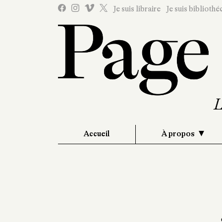
Je suis libraire
Je suis bibliothé
Accueil
À propos