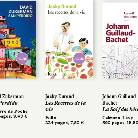
POCHE
POCHE
POCHE
POCHE
 Zukerman
 Zukerman
Jacky Durand
Jacky Durand
Johann Guillaud-
Johann Guillaud-
erdido
erdido
Les Recettes de la
Les Recettes de la
Bachet
Bachet
vie
vie
La Soif des bête
La Soif des bête
re de Poche
re de Poche
ges, 8,40 €
ges, 8,40 €
Folio
Folio
Calmann-Lévy
Calmann-Lévy
224 pages, 7,50 €
224 pages, 7,50 €
300 pages, 18,50
300 pages, 18,50