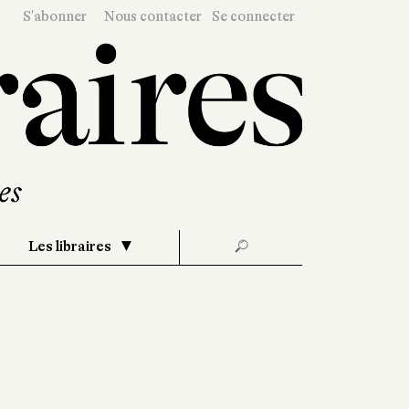
S'abonner
Nous contacter
Se connecter
Les libraires
🔎