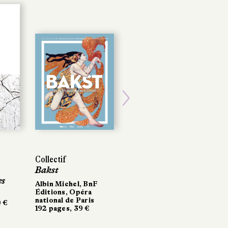
Next
Collectif
Collectif
Vivianne Perret
Bakst
Bakst
Metamorphosis,
s
s
Houdini, magicien
Albin Michel, BnF
Albin Michel, BnF
& détective
Éditions, Opéra
Éditions, Opéra
national de Paris
national de Paris
 €
 €
Le Masque
192 pages, 39 €
192 pages, 39 €
256 pages, 18 €