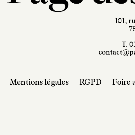
101, r
7
T. 0
contact@pa
Mentions légales
RGPD
Foire 