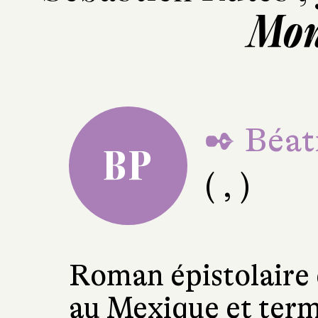
Mon
✒ Béat
BP
( , )
Roman épistolaire 
au Mexique et term