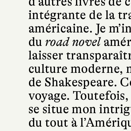
d’autres livres de 
intégrante de la tr
américaine. Je m’in
du
road novel
améri
laisser transparaît
culture moderne, 
de Shakespeare. Ce
voyage. Toutefois,
se situe mon intri
du tout à l’Amériq