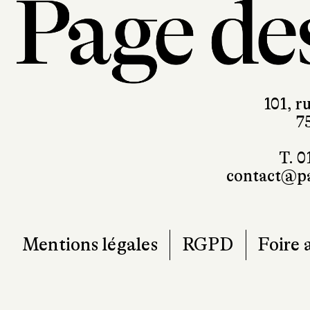
101, r
7
T. 0
contact@pa
Mentions légales
RGPD
Foire 