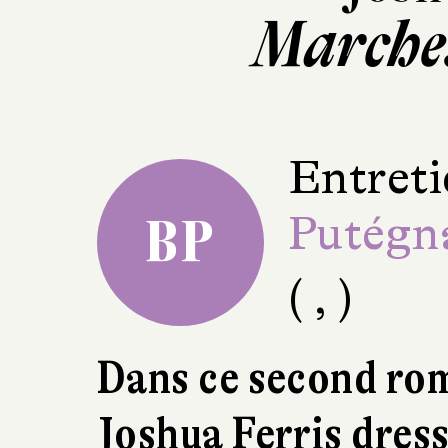
Marche…
Entreti
Putégn
BP
( , )
Dans ce second ro
Joshua Ferris dress