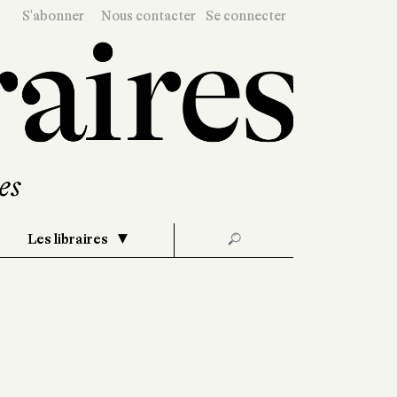
S'abonner
Nous contacter
Se connecter
Les libraires
🔎