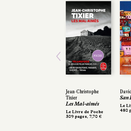
POCHE
Previous
Jean-Christophe
Davi
Tixier
San 
Les Mal-aimés
Le Li
480 p
Le Livre de Poche
309 pages, 7,70 €