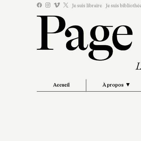
Je suis libraire
Je suis bibliothé
Accueil
À propos