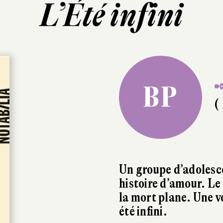
L’Été infini
✒
BP
( 
Un groupe d’adolesc
histoire d’amour. Le
la mort plane. Une vo
été infini.