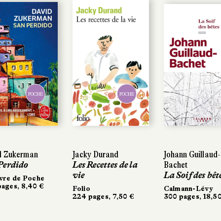
POCHE
POCHE
d Zukerman
Jacky Durand
Johann Guillaud-
Perdido
Les Recettes de la
Bachet
vie
La Soif des bêt
vre de Poche
ages, 8,40 €
Folio
Calmann-Lévy
224 pages, 7,50 €
300 pages, 18,5