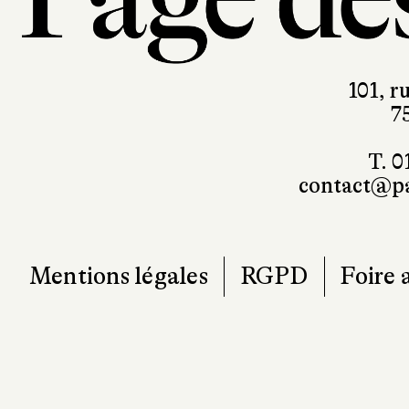
101, r
7
T. 0
contact@pa
Mentions légales
RGPD
Foire 