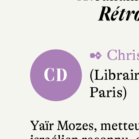
Rétr
✒ Chri
CD
(Librai
Paris)
Yaïr Mozes, metteu