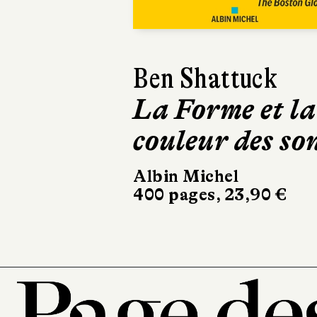
Ivy Pochoda
L’Autre côté de
docks
Liana Levi
352 pages, 11,50 €