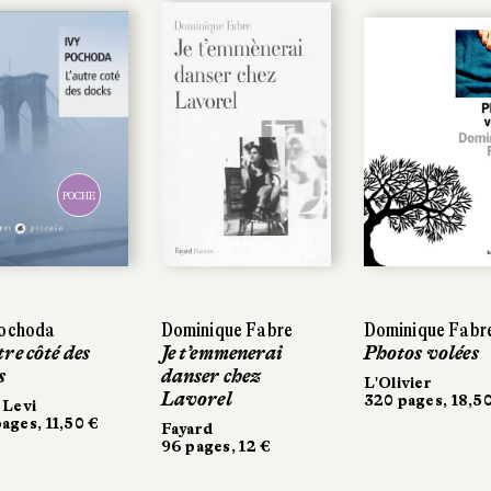
POCHE
POCHE
ochoda
ochoda
Dominique Fabre
Dominique Fabre
Dominique Fabre
Dominique Fabre
re côté des
re côté des
Je t’emmenerai
Je t’emmenerai
Photos volées
Photos volées
s
s
danser chez
danser chez
L'Olivier
L'Olivier
Lavorel
Lavorel
320 pages, 18,50
320 pages, 18,50
Levi
 Levi
ges, 11,50 €
ages, 11,50 €
Fayard
Fayard
96 pages, 12 €
96 pages, 12 €