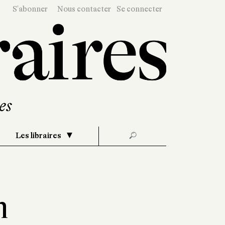
S'abonner
Nous contacter
Se connecter
Les libraires
🔎
n