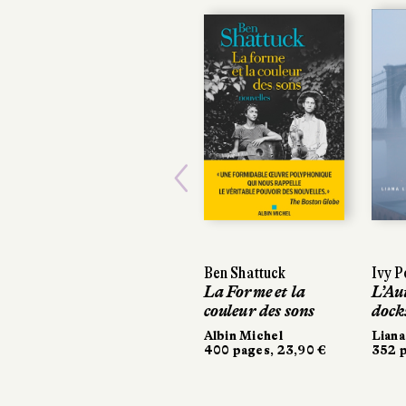
Previous
Ben Shattuck
Ivy P
Ivy P
La Forme et la
L’Aut
L’Aut
couleur des sons
dock
dock
Albin Michel
Liana 
Liana
400 pages, 23,90 €
352 pa
352 p