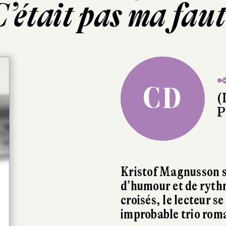
’était pas ma fau
✒
CD
(
P
Kristof Magnusson s
d’humour et de ryth
croisés, le lecteur s
improbable trio rom