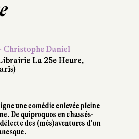
te
 Christophe Daniel
Librairie La 25e Heure,
aris)
igne une comédie enlevée pleine
me. De quiproquos en chassés-
e délecte des (més)aventures d’un
anesque.