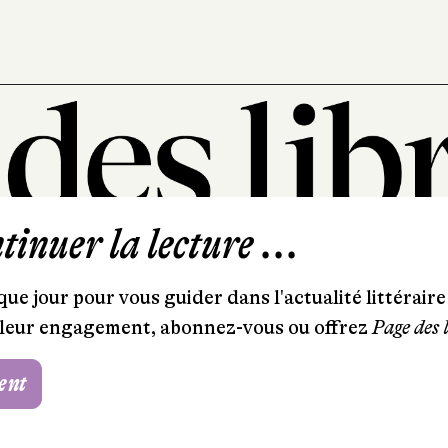
inuer la lecture ...
101, rue Saint-Lazare
75009 Paris
ue jour pour vous guider dans l'actualité littéraire 
T. 01 44 41 97 20
et leur engagement, abonnez-vous ou offrez
Page des 
contact@pagedeslibraires.com
ent
Foire aux questions
CGV