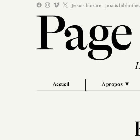
Je suis libraire
Je suis bibliothé
Accueil
À propos