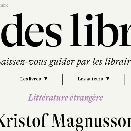
caire
Les livres
Les auteurs
Littérature étrangère
Kristof Magnusso