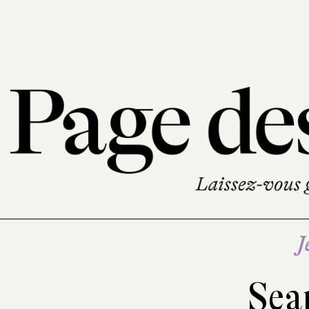
J
Sea