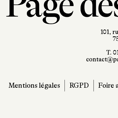
101, r
7
T. 0
contact@pa
Mentions légales
RGPD
Foire 