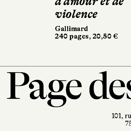
d'amour et de
H
violence
Buc
170
Gallimard
240 pages, 20,50 €
101, r
7