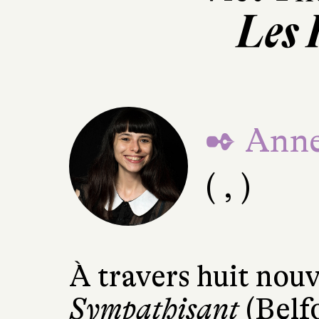
Les 
✒ Anne
( , )
À travers huit nouv
Sympathisant
(Belfo