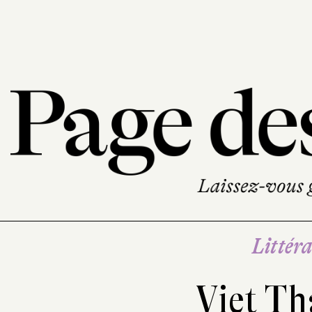
Littéra
Viet T