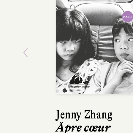
POCHE
Previous
Jenny Zhang
Stéphane 
Âpre cœur
Disaster 