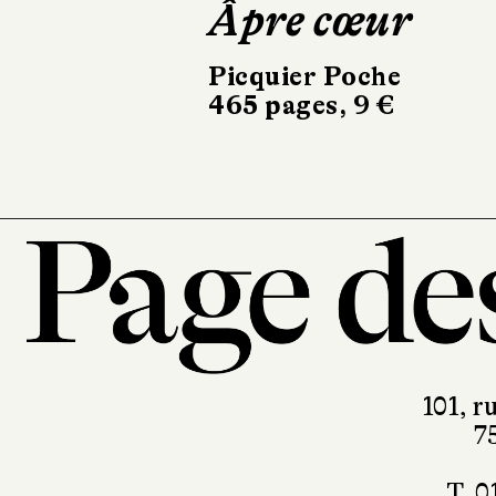
Âpre cœur
Disaster Fall
Picquier Poche
Alma
465 pages, 9 €
22 €
101, r
7