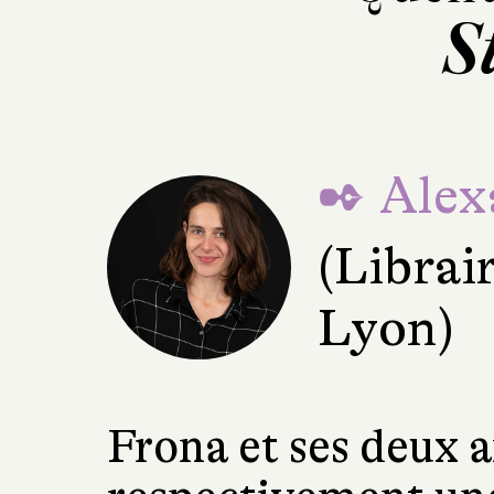
S
✒ Alex
(Librai
Lyon)
Frona et ses deux a