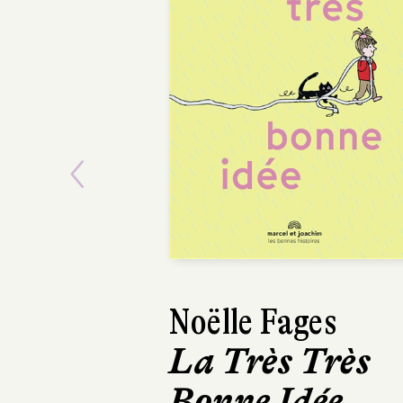
Previous
Noëlle Fages
Anaïs Halard,
La Très Très
Otero
Bonne Idée
L’Île des