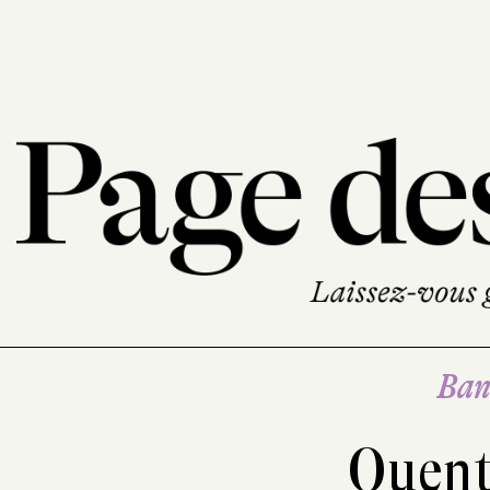
Ban
Quent