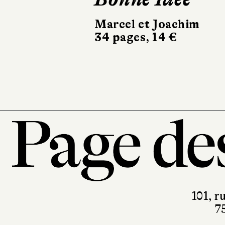
mythes, t. 
Marcel et Joachim
34 pages, 14 €
Casterman
88 pages, 19 €
101, r
7