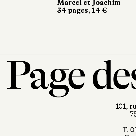
mythes, t. 2
Marcel et Joachim
34 pages, 14 €
Casterman
88 pages, 19 €
101, r
7
T. 0