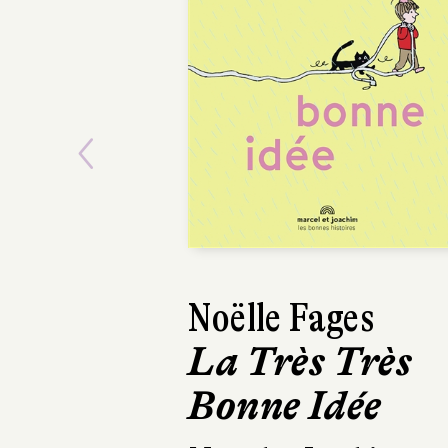
Previous
Noëlle Fages
Anaïs Halard, 
La Très Très
Otero
Bonne Idée
L’Île des