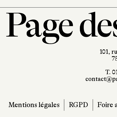
101, r
7
T. 0
contact@pa
Mentions légales
RGPD
Foire 