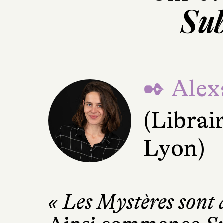
Sub
✒ Alex
(Librai
Lyon)
« Les Mystères sont 