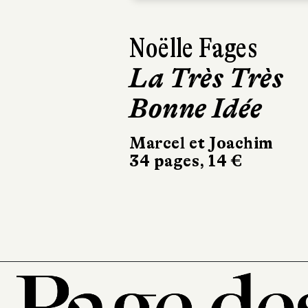
Anaïs Halard, So
Otero
L’Île des
mythes, t. 2
Casterman
88 pages, 19 €