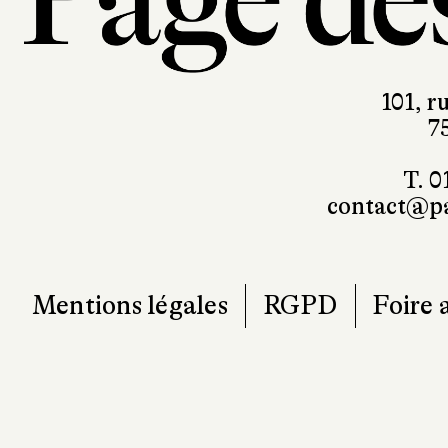
101, r
7
T. 0
contact@pa
Mentions légales
RGPD
Foire 