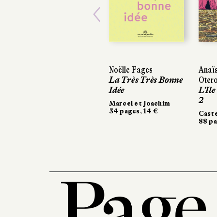
Previous
Noëlle Fages
Anaïs
La Très Très Bonne
Oter
Idée
L’Île
2
Marcel et Joachim
34 pages, 14 €
Cast
88 pa