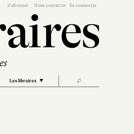
S'abonner
Nous contacter
Se connecter
Les libraires
🔎