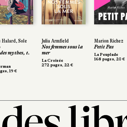
 Halard, Sole
Julia Armfield
Marion Richez
o
Nos femmes sous la
Petit Pas
 des mythes, t.
mer
La Peuplade
168 pages, 20 €
La Croisée
272 pages, 22 €
erman
ges, 19 €