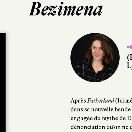
Bezimena
✒
(
L
Après
Fatherland
(Ici m
dans sa nouvelle bande 
engagée du mythe de Di
dénonciation qu’on ne dé