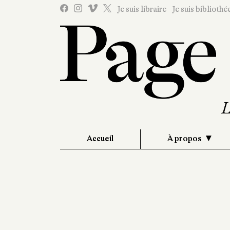
Je suis libraire
Je suis bibliothé
Accueil
À propos