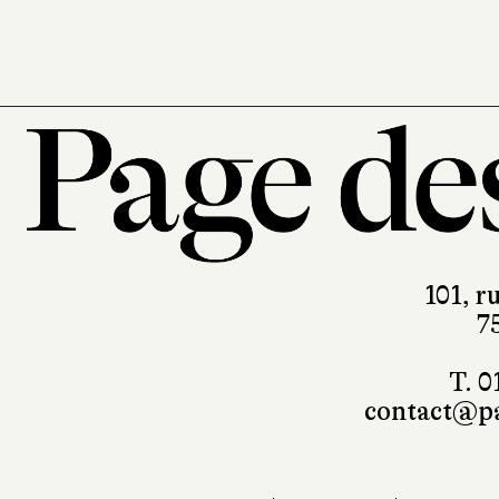
101, r
7
T. 0
contact@pa