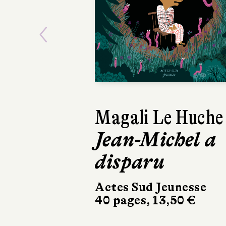
Previous
Magali Le Huche
Muriel Zürche
Jean-Michel a
La Grande
disparu
Course des
animaux
Actes Sud Jeunesse
40 pages, 13,50 €
Fleurus
28 pages, 15,95 €