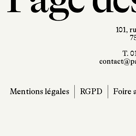
101, r
7
T. 0
contact@pa
Mentions légales
RGPD
Foire 