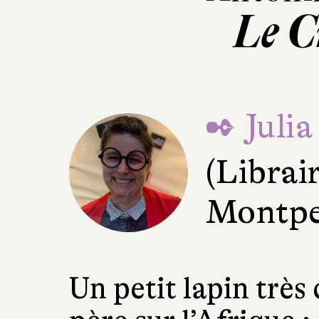
Le C
✒ Julia
(Librai
Montpel
Un petit lapin très