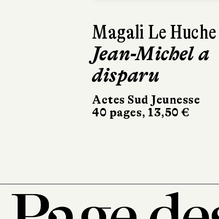
Muriel Zürcher
La Grande
Course des
animaux
Fleurus
28 pages, 15,95 €